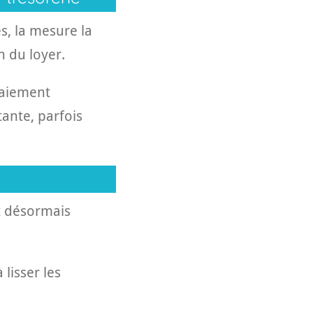
s, la mesure la
n du loyer.
paiement
tante, parfois
t désormais
lisser les