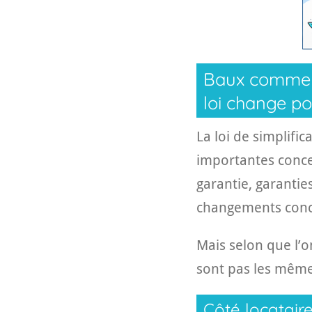
Baux commerci
loi change p
La loi de simplifi
importantes conce
garantie, garantie
changements concer
Mais selon que l’o
sont pas les même
Côté locataire