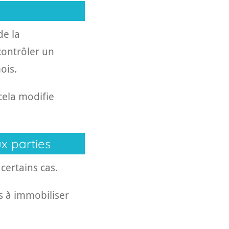
de la
contrôler un
ois.
cela modifie
x parties
ertains cas.
s à immobiliser