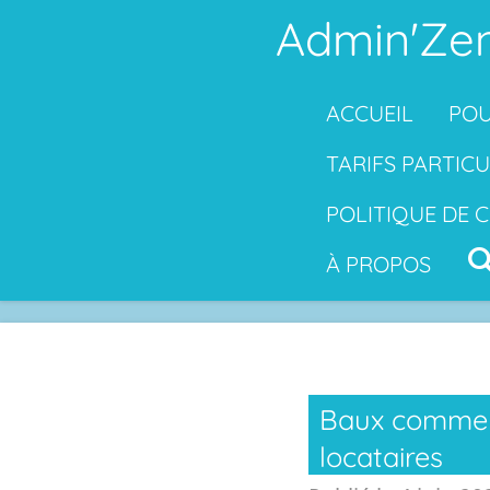
Admin'Zen
Passer
au
contenu
ACCUEIL
POU
principal
TARIFS PARTICU
POLITIQUE DE 
À PROPOS
Baux commerci
locataires