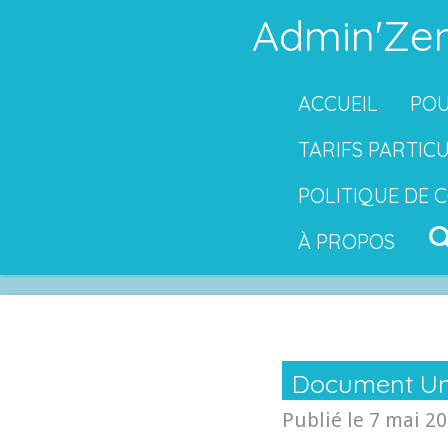
Admin'Zen
Passer
au
contenu
ACCUEIL
POU
principal
TARIFS PARTIC
POLITIQUE DE 
À PROPOS
Document Uni
Publié le 7 mai 20