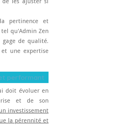
 de les ajuster si
la pertinence et
e tel qu'Admin Zen
n gage de qualité.
et une expertise
 et performant
i doit évoluer en
prise et de son
 un investissement
que la pérennité et