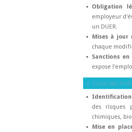
Obligation l
employeur d'év
un DUER.
Mises à jour 
chaque modifica
Sanctions en
expose l'emplo
2. Outil de Pr
Identification
des risques p
chimiques, bio
Mise en plac