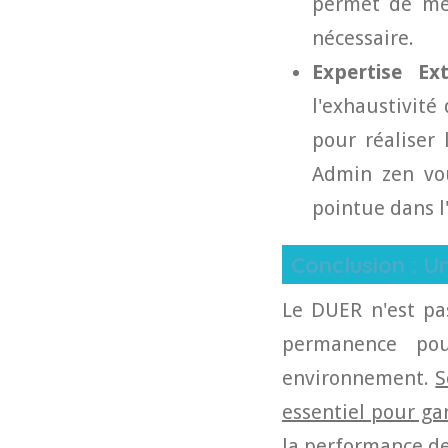
permet de mes
nécessaire.
Expertise E
l'exhaustivité
pour réaliser
Admin zen vo
pointue dans l
Conclusion : 
Le DUER n'est pa
permanence pou
environnement.
S
essentiel pour gar
la performance de 