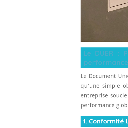
Le DUER : Pi
performance
Le Document Uniq
qu'une simple obl
entreprise soucie
performance glob
1. Conformité 