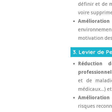
définir et de 
voire supprimer
Amélioration
environnement
motivation des
3. Levier de 
Réduction d
professionnel
et de maladie
médicaux...) et
Amélioration 
risques reconnu