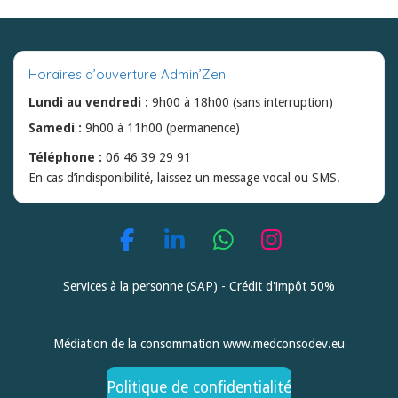
Horaires d’ouverture Admin’Zen
Lundi au vendredi :
9h00 à 18h00 (sans interruption)
Samedi :
9h00 à 11h00 (permanence)
Téléphone :
06 46 39 29 91
En cas d’indisponibilité, laissez un message vocal ou SMS.
F
L
W
I
a
i
h
n
Services à la personne (SAP) - Crédit d'impôt 50%
c
n
a
s
e
k
t
t
b
e
s
a
Médiation de la consommation www.medconsodev.eu
o
d
A
g
o
I
p
r
Politique de confidentialité