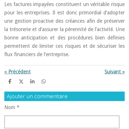
Les factures impayées constituent un véritable risque
pour les entreprises. Il est donc primordial d’adopter
une gestion proactive des créances afin de préserver
la trésorerie et d’assurer la pérennité de l’activité. Une
bonne anticipation et des procédures bien définies
permettent de limiter ces risques et de sécuriser les
flux financiers de l’entreprise.
«
Précédent
Suivant
»
P
P
P
P
a
a
a
a
r
r
r
r
Ajouter un commentaire
t
t
t
t
a
a
a
a
Nom *
g
g
g
g
e
e
e
e
r
r
r
r